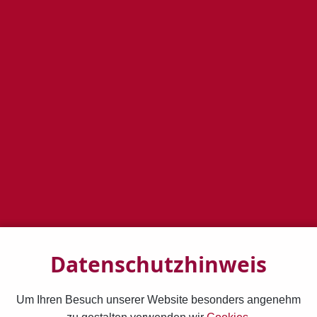
Kategorien:
All Posts (158)
Allgemein (127)
Clownerie (9)
DAS Schöne Scheitern (12)
DEN Sinn FÜR Humor Schärfen (50)
Humor (2)
Humor IST (22)
Humorhaltung (1)
Komik (1)
Mein Komisches Auge (5)
Müßiggang (11)
Neulich Humor IM Alltag (36)
Retten (1)
Schielen FÜR DIE Unendlichkeit (16)
Spielen (1)
Spott (2)
Staunen (21)
UND Sarah Lachte Bibel UND Humor (18)
Verwandeln (17)
Witze (15)
Datenschutzhinweis
Um Ihren Besuch unserer Website besonders angenehm