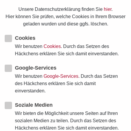
Würzburg
Unsere Datenschutzerklärung finden Sie
hier
.
4. Kursabschnitt
Hier können Sie prüfen, welche Cookies in Ihrem Browser
APRIL 2028
geladen wurden und diese ggfs. löschen.
20.04. – 23.04.
Cookies
Kirchenclownerie V
Würzburg
Wir benutzen
Cookies
. Durch das Setzen des
5. Kursabschnitt
Häckchens erklären Sie sich damit einverstanden.
MAI 2028
Google-Services
29.05. – 02.06.
Wir benutzen
Google-Services
. Durch das Setzen
Kirchenclownerie VI
des Häckchens erklären Sie sich damit
Würzburg
einverstanden.
6. Kursabschnitt
JUNI 2028
Soziale Medien
Wir bieten die Möglichkeit unsere Seiten auf Ihren
sozialen Medien zu teilen. Durch das Setzen des
Häckchens erklären Sie sich damit einverstanden.