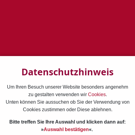
NOVEMBER 2027
03.11. – 07.11.
Aufbaukurs Begegnungsclownerie III
Burgsteinfurt bei Münster
12.11. – 14.11.
Kirchenclownerie II
Würzburg
2. Kursabschnitt
Datenschutzhinweis
JANUAR 2028
10.01. – 15.01.
Um Ihren Besuch unserer Website besonders angenehm
Kirchenclownerie III
zu gestalten verwenden wir
Cookies
.
Würzburg
Unten können Sie aussuchen ob Sie der Verwendung von
3. Kursabschnitt
Cookies zustimmen oder Diese ablehnen.
FEBRUAR 2028
Bitte treffen Sie Ihre Auswahl und klicken dann auf:
17.02. – 20.02.
»
Auswahl bestätigen
«.
Kirchenclownerie IV