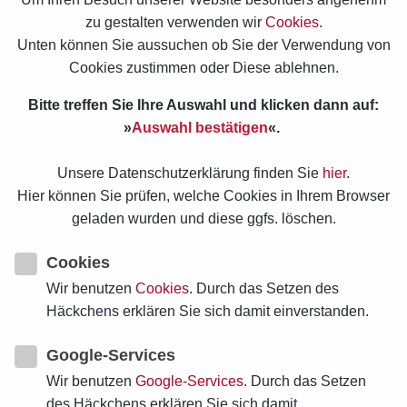
zu gestalten verwenden wir
Cookies
.
Unten können Sie aussuchen ob Sie der Verwendung von
Cookies zustimmen oder Diese ablehnen.
Kategorien:
All Posts (158)
Allgemein (127)
Clownerie (9)
Bitte treffen Sie Ihre Auswahl und klicken dann auf:
DAS Schöne Scheitern (12)
»
Auswahl bestätigen
«.
DEN Sinn FÜR Humor Schärfen (50)
Humor (2)
Humor IST (22)
Humorhaltung (1)
Komik (1)
Unsere Datenschutzerklärung finden Sie
hier
.
Mein Komisches Auge (5)
Müßiggang (11)
Hier können Sie prüfen, welche Cookies in Ihrem Browser
Neulich Humor IM Alltag (36)
Retten (1)
geladen wurden und diese ggfs. löschen.
Schielen FÜR DIE Unendlichkeit (16)
Spielen (1)
Spott (2)
Staunen (21)
Cookies
UND Sarah Lachte Bibel UND Humor (18)
Wir benutzen
Cookies
. Durch das Setzen des
Verwandeln (17)
Witze (15)
Häckchens erklären Sie sich damit einverstanden.
Google-Services
Wir benutzen
Google-Services
. Durch das Setzen
12 Nov. 2021
des Häckchens erklären Sie sich damit