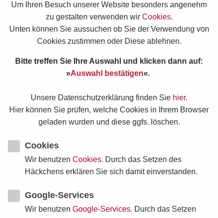
Um Ihren Besuch unserer Website besonders angenehm
zu gestalten verwenden wir
Cookies
.
Aber Blumen wären schon auch schön! Und braucht es
Unten können Sie aussuchen ob Sie der Verwendung von
nicht doch beides, eben was für die Seele und was den
Cookies zustimmen oder Diese ablehnen.
Popo?
Bitte treffen Sie Ihre Auswahl und klicken dann auf:
»
Auswahl bestätigen
«.
Unsere Datenschutzerklärung finden Sie
hier
.
von
Gisela Matthiae
Hier können Sie prüfen, welche Cookies in Ihrem Browser
3
Min. Lesezeit
geladen wurden und diese ggfs. löschen.
Cookies
Kategorien:
Allgemein
den Sinn für Humor schärfen
Wir benutzen
Cookies
. Durch das Setzen des
neulich... Humor im Alltag
Häckchens erklären Sie sich damit einverstanden.
Schlagwörter:
Google-Services
Etiketten:
Blumen
Corona
Psalm 107
Seelenheil
Wir benutzen
Google-Services
. Durch das Setzen